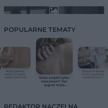
POPULARNE TEMATY
Nieprzyjemny
Żelazo nie działa
zapach z pępka
mimo regularnej
rzadko bierze się
suplementacji?
Skóra swędzi tylko
znikąd. Jeden objaw
Przyczyna może
wieczorem? Ten
zmienia wszystko
ukrywać się w
sygnał może
jelitach
wskazywać na
chorobę, która długo
nie daje objawów
REDAKTOR NACZELNA