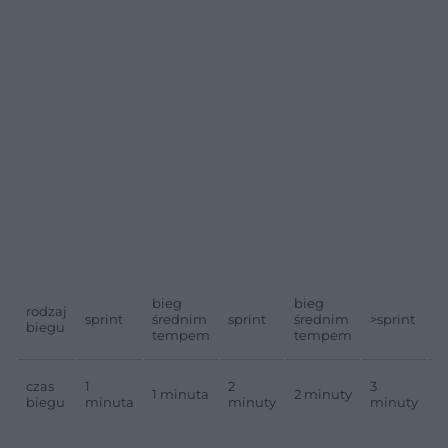
bieg
bieg
b
rodzaj
sprint
średnim
sprint
średnim
>sprint
ś
biegu
tempem
tempem
t
czas
1
2
3
1 minuta
2 minuty
2
biegu
minuta
minuty
minuty