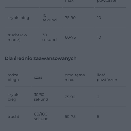
max.
powtórzeń
10
szybki bieg
75-90
10
sekund
trucht (ew.
30
60-75
10
marsz)
sekund
Dla średnio zaawansowanych
rodzaj
proc. tętna
ilość
czas
biegu
max.
powtórzeń
szybki
30/50
75-90
6
bieg
sekund
60/180
trucht
60-75
6
sekund