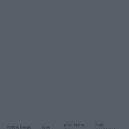
proc. tętna
ilość
rodzaj biegu
czas