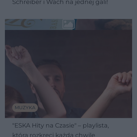
Schreiber i Wach na jednej gali!
MUZYKA
"ESKA Hity na Czasie" – playlista,
która rozkręci każdą chwilę