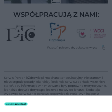
WSPÓŁPRACUJĄ Z NAMI:
Serwis PoradnikZdrowie.pl ma charakter edukacyjny, nie stanowi i
nie zastępuje porady lekarskiej. Redakcja serwisu dokłada wszelkich
starań, aby informacje w nim zawarte były poprawne merytorycznie,
jednakże decyzja dotycząca leczenia należy do lekarza. Redakcja i
wydawca serwisu nie ponoszą odpowiedzialności wynikającej z
zastosowania informacji zamieszczonych na stronach serwisu, który
nie prowadzi działalności leczniczej polegającej na udzielaniu
świadczeń zdrowotnych w rozumieniu art. 3 ust 1 ustawy o
działalności leczniczej.