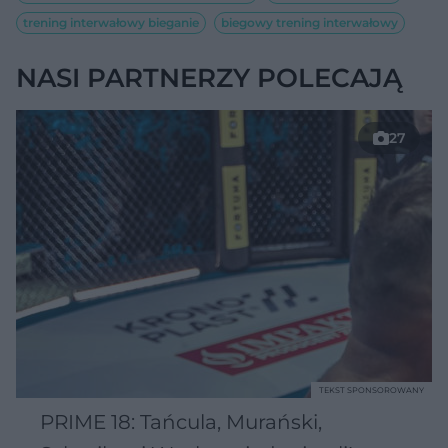
trening interwałowy bieganie
biegowy trening interwałowy
NASI PARTNERZY POLECAJĄ
27
TEKST SPONSOROWANY
PRIME 18: Tańcula, Murański,