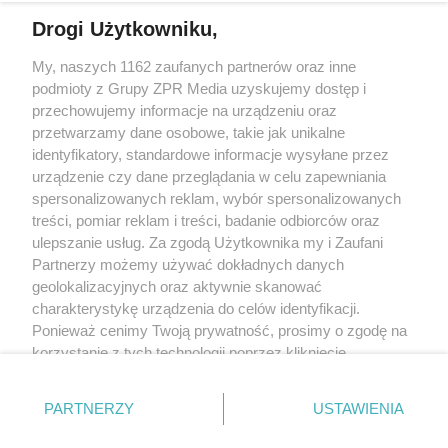
Drogi Użytkowniku,
Żaden utwór zamieszczony w serwisie nie może być powielany i
My, naszych 1162 zaufanych partnerów oraz inne
rozpowszechniany lub dalej rozpowszechniany w jakikolwiek sposób
(w tym także elektroniczny lub mechaniczny) na jakimkolwiek polu
podmioty z Grupy ZPR Media uzyskujemy dostęp i
eksploatacji w jakiejkolwiek formie, włącznie z umieszczaniem w
przechowujemy informacje na urządzeniu oraz
Internecie bez pisemnej zgody właściciela praw. Jakiekolwiek użycie
przetwarzamy dane osobowe, takie jak unikalne
lub wykorzystanie utworów w całości lub w części z naruszeniem
prawa, tzn. bez właściwej zgody, jest zabronione pod groźbą kary i
identyfikatory, standardowe informacje wysyłane przez
może być ścigane prawnie.
urządzenie czy dane przeglądania w celu zapewniania
spersonalizowanych reklam, wybór spersonalizowanych
treści, pomiar reklam i treści, badanie odbiorców oraz
ulepszanie usług. Za zgodą Użytkownika my i Zaufani
Partnerzy możemy używać dokładnych danych
geolokalizacyjnych oraz aktywnie skanować
charakterystykę urządzenia do celów identyfikacji.
O nas
Ponieważ cenimy Twoją prywatność, prosimy o zgodę na
korzystanie z tych technologii poprzez kliknięcie
Informacje prawne
„Akceptuję”. Zgoda jest dobrowolna i zawsze możesz ją
Nasze serwisy
zmienić/wycofać klikając przycisk ustawień prywatności
PARTNERZY
USTAWIENIA
znajdujący się w lewym dolnym rogu strony
. Niektóre
© 2026 Grupa ZPR Media
rodzaje przetwarzania danych nie wymagają zgody