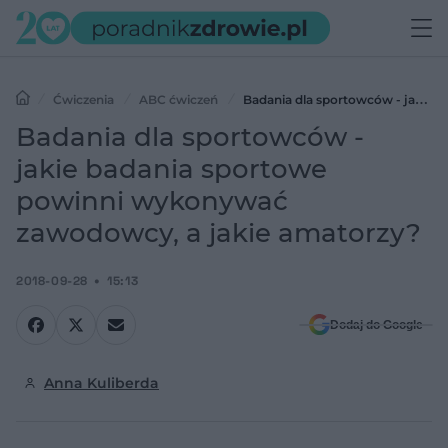
Ćwiczenia
ABC ćwiczeń
Badania dla sportowców - jakie
badania sportowe powinni wykonywać zawodowcy, a jakie
Badania dla sportowców -
amatorzy?
jakie badania sportowe
powinni wykonywać
zawodowcy, a jakie amatorzy?
2018-09-28
15:13
Dodaj do Google
Anna Kuliberda