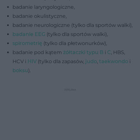
badanie laryngologiczne,
badanie okulistyczne,
badanie neurologiczne (tylko dla sportów walki),
badanie EEG
(tylko dla sportów walki),
spirometrię
(tylko dla płetwonurków),
badanie pod kątem
żółtaczki typu B
i
C
, HBS,
HCV i
HIV
(tylko dla zapasów,
judo
,
taekwondo
i
boksu
).