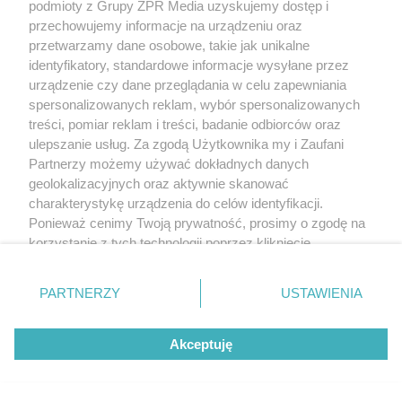
podmioty z Grupy ZPR Media uzyskujemy dostęp i
zwykłej rozmowy pacjenta z lekarzem na temat
przechowujemy informacje na urządzeniu oraz
samopoczucia, historii przebytych chorób i leczenia,
przetwarzamy dane osobowe, takie jak unikalne
obciążeń genetycznych itd. Podczas badania
identyfikatory, standardowe informacje wysyłane przez
urządzenie czy dane przeglądania w celu zapewniania
pacjent jest osłuchiwany, badany palpacyjnie,
spersonalizowanych reklam, wybór spersonalizowanych
sprawdza się jego podstawowe odruchy. W zakres
treści, pomiar reklam i treści, badanie odbiorców oraz
tego badania powinna też wejść ocena stanu
ulepszanie usług. Za zgodą Użytkownika my i Zaufani
Partnerzy możemy używać dokładnych danych
zdrowia jamy ustnej (przegląd stomatologiczny).
geolokalizacyjnych oraz aktywnie skanować
Ujawnienie u badanego ubytków czy stanów
charakterystykę urządzenia do celów identyfikacji.
zapalnych, np. dziąseł, jest wskazaniem do
Ponieważ cenimy Twoją prywatność, prosimy o zgodę na
korzystanie z tych technologii poprzez kliknięcie
skierowania go do stomatologa. Trzeba pamiętać, że
„Akceptuję”. Zgoda jest dobrowolna i zawsze możesz ją
próchnica może mieć negatywne konsekwencje
zmienić/wycofać klikając przycisk ustawień prywatności
PARTNERZY
USTAWIENIA
dla wielu narządów, np. nerek czy mięśnia
znajdujący się w lewym dolnym rogu strony
. Niektóre
sercowego.
rodzaje przetwarzania danych nie wymagają zgody
Akceptuję
użytkownika, ale masz prawo sprzeciwić się takiemu
Badania wymienione poniżej przeznaczone są
przetwarzaniu. Preferencje będą miały zastosowanie tylko
na tej witrynie.
zwykle tylko dla osób zajmujących się sportem na