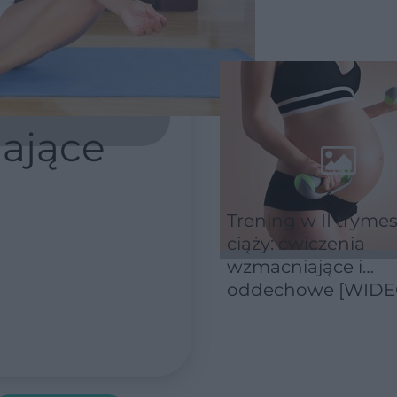
jające
Trening w II trymes
ciąży: ćwiczenia
wzmacniające i
oddechowe [WIDE