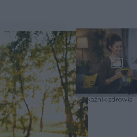
Nie BMI, a siła mięś
Eksperci wskazują
wskaźnik zdrowia