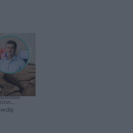
zucha
? Oto
kowo
rawdę