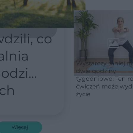
zili, co
lnia
Wystarczy mniej ni
hodzi
dwie godziny
tygodniowo. Ten r
uch
ćwiczeń może wyd
życie
Więcej