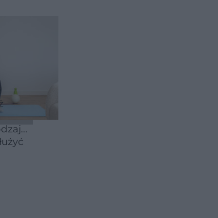
ż
odzaj
łużyć