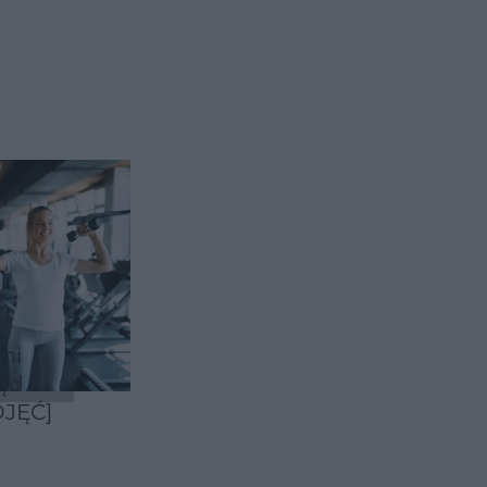
mi
ąd
DJĘĆ]