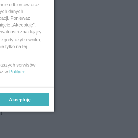
anie odbiorców oraz
nych danych
kacji. Ponieważ
ięcie „Akceptuję”.
ywatności znajdujący
ą zgody użytkownika,
 tylko na tej
 naszych serwisów
esz w
Polityce
 w
Akceptuję
]