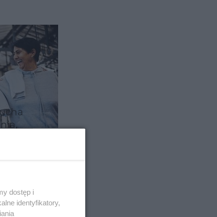
zucha
nia,
ysiłku
y dostęp i
lne identyfikatory,
iania