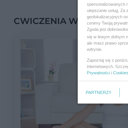
spersonalizowanych re
ulepszanie usług. Za
geolokalizacyjnych or
CWICZENIA W CIĄŻY
cenimy Twoją prywatno
Zgoda jest dobrowoln
się w lewym dolnym r
ale masz prawo sprzec
witrynie.
Zapoznaj się z poniż
internetowych. Szcze
Prywatności
i
Cookie
PARTNERZY