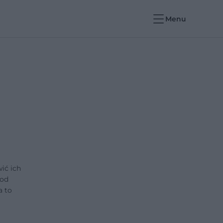
Menu
ić ich
 od
a to