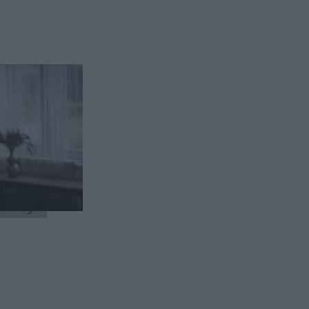
ni.
 nowy