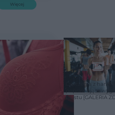
Więcej
Ćwiczenia z hantla
poprawiające wygl
biustu [GALERIA Z