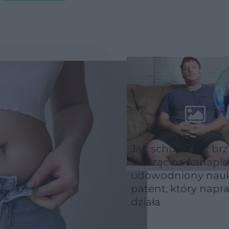
Jak schudnąć z br
siedząc na kanapie
udowodniony nau
patent, który nap
działa