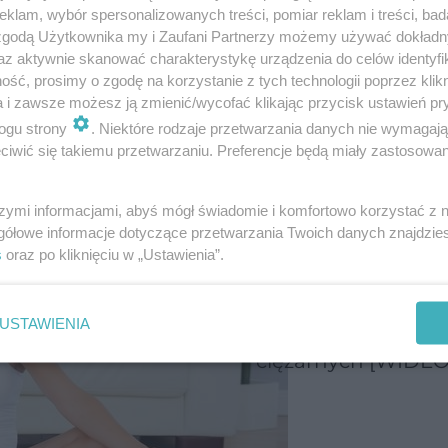
klam, wybór spersonalizowanych treści, pomiar reklam i treści, bad
 zgodą Użytkownika my i Zaufani Partnerzy możemy używać dokład
az aktywnie skanować charakterystykę urządzenia do celów identyfi
ść, prosimy o zgodę na korzystanie z tych technologii poprzez klikn
a i zawsze możesz ją zmienić/wycofać klikając przycisk ustawień pr
ogu strony
. Niektóre rodzaje przetwarzania danych nie wymagaj
iwić się takiemu przetwarzaniu. Preferencje będą miały zastosowanie
szymi informacjami, abyś mógł świadomie i komfortowo korzystać z
gółowe informacje dotyczące przetwarzania Twoich danych znajdzi
s
oraz po kliknięciu w „Ustawienia”.
Co można ćwiczyć
USTAWIENIA
ciąży? Zajęcia dla
ciężarnych [WIDEO