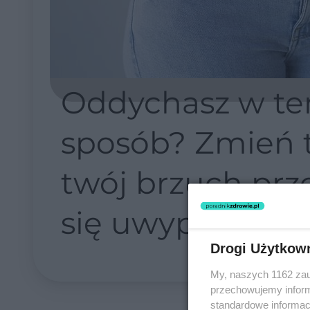
Oddychasz w te
sposób? Zmień t
twój brzuch prz
się uwypuklać
Drogi Użytkow
My, naszych 1162 zau
przechowujemy informa
standardowe informac