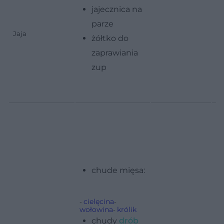
jajecznica na
parze
Jaja
żółtko do
zaprawiania
zup
Tł
dr
chude mięsa:
cielęcina
-
-
wołowina
królik
-
chudy
drób