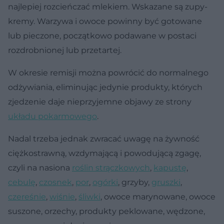
najlepiej rozcieńczać mlekiem. Wskazane są zupy-
kremy. Warzywa i owoce powinny być gotowane
lub pieczone, początkowo podawane w postaci
rozdrobnionej lub przetartej.
W okresie remisji można powrócić do normalnego
odżywiania, eliminując jedynie produkty, których
zjedzenie daje nieprzyjemne objawy ze strony
układu pokarmowego
.
Nadal trzeba jednak zwracać uwagę na żywność
ciężkostrawną, wzdymającą i powodującą zgagę,
czyli na nasiona
roślin strączkowych
,
kapustę
,
cebulę
,
czosnek
,
por
,
ogórki
, grzyby,
gruszki
,
czereśnie
,
wiśnie
,
śliwki
, owoce marynowane, owoce
suszone, orzechy, produkty peklowane, wędzone,