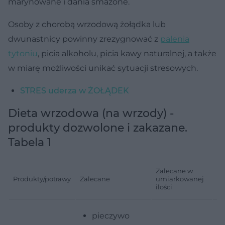
marynowane i dania smażone.
Osoby z chorobą wrzodową żołądka lub
dwunastnicy powinny zrezygnować z
palenia
tytoniu
, picia alkoholu, picia kawy naturalnej, a także
w miarę możliwości unikać sytuacji stresowych.
STRES uderza w ŻOŁĄDEK
Dieta wrzodowa (na wrzody) -
produkty dozwolone i zakazane.
Tabela 1
Zalecane w
Produkty/potrawy
Zalecane
umiarkowanej
Pr
ilości
pieczywo