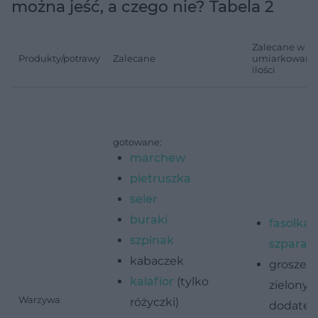
można jeść, a czego nie? Tabela 2
Zalecane w
Produkty/potrawy
Zalecane
umiarkowane
ilości
gotowane:
marchew
pietruszka
seler
buraki
fasolka
szpinak
szpara
kabaczek
groszek
kalafior
(tylko
zielony 
Warzywa
różyczki)
dodatek