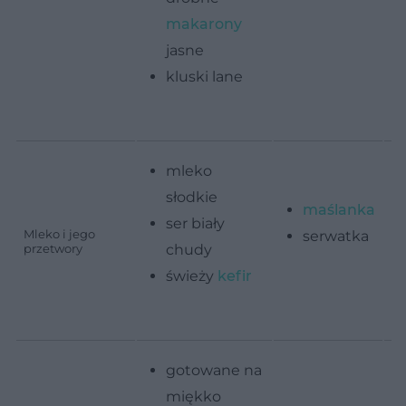
makarony
jasne
kluski lane
mleko
słodkie
maślanka
ser biały
Mleko i jego
serwatka
przetwory
chudy
- 
świeży
kefir
pl
gotowane na
miękko