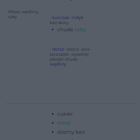
Mięso, wędliny,
ryby
kurczak
indyk
-
-
bez skóry
chude
ryby
dorsz
-
- leszcz- sola-
szczupak- wysokiej
jakości chude
wędliny
-
ha
cukier
miód
dżemy bez