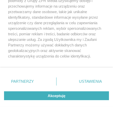
podmioty z Grupy ZPR Media uzyskujemy dostęp i
przechowujemy informacje na urządzeniu oraz
przetwarzamy dane osobowe, takie jak unikalne
identyfikatory, standardowe informacje wysyłane przez
urządzenie czy dane przeglądania w celu zapewniania
spersonalizowanych reklam, wybór spersonalizowanych
dojrzałe bez skórki
treści, pomiar reklam i treści, badanie odbiorców oraz
ulepszanie usług. Za zgodą Użytkownika my i Zaufani
i pestek
Partnerzy możemy używać dokładnych danych
gotowane i
geolokalizacyjnych oraz aktywnie skanować
ewentualnie
charakterystykę urządzenia do celów identyfikacji.
Ponieważ cenimy Twoją prywatność, prosimy o zgodę na
przecierane:
korzystanie z tych technologii poprzez kliknięcie
„Akceptuję”. Zgoda jest dobrowolna i zawsze możesz ją
Owoce
zmienić/wycofać klikając przycisk ustawień prywatności
jabłka
truskawki
-
-
-
PARTNERZY
USTAWIENIA
morele
znajdujący się w lewym dolnym rogu strony
. Niektóre
banany
rodzaje przetwarzania danych nie wymagają zgody
rozcieńczone soki
Akceptuję
użytkownika, ale masz prawo sprzeciwić się takiemu
przetwarzaniu. Preferencje będą miały zastosowanie tylko
owocowe
na tej witrynie.