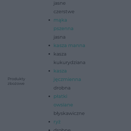
jasne
czerstwe
mąka
pszenna
jasna
- 
ży
kasza manna
kasza
kukurydziana
kasza
g
-
Produkty
jęczmienna
zbożowe
drobna
płatki
owsiane
błyskawiczne
ryż
drobne