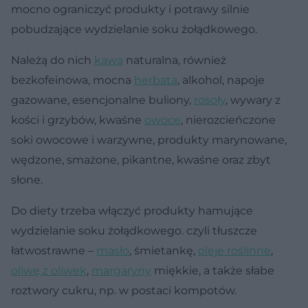
mocno ograniczyć produkty i potrawy silnie
pobudzające wydzielanie soku żołądkowego.
Należą do nich
kawa
naturalna, również
bezkofeinowa, mocna
herbata
, alkohol, napoje
gazowane, esencjonalne buliony,
rosoły
, wywary z
kości i grzybów, kwaśne
owoce
, nierozcieńczone
soki owocowe i warzywne, produkty marynowane,
wędzone, smażone, pikantne, kwaśne oraz zbyt
słone.
Do diety trzeba włączyć produkty hamujące
wydzielanie soku żołądkowego. czyli tłuszcze
łatwostrawne –
masło
, śmietankę,
oleje roślinne
,
oliwę z oliwek
,
margaryny
miękkie, a także słabe
roztwory cukru, np. w postaci kompotów.