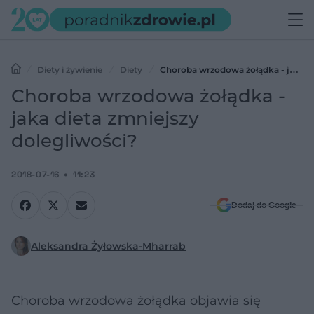
Diety i żywienie
Diety
Choroba wrzodowa żołądka - jaka
dieta zmniejszy dolegliwości?
Choroba wrzodowa żołądka -
jaka dieta zmniejszy
dolegliwości?
2018-07-16
11:23
Dodaj do Google
Aleksandra Żyłowska-Mharrab
Choroba wrzodowa żołądka objawia się