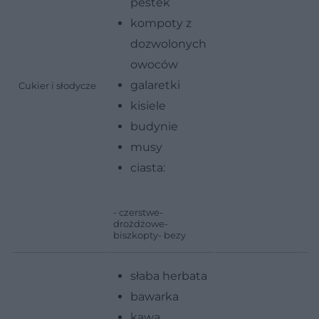
pestek
kompoty z
dozwolonych
owoców
galaretki
Cukier i słodycze
- 
kisiele
cz
budynie
al
musy
ciasta:
- 
ke
fa
- czerstwe-
k
drożdżowe-
biszkopty- bezy
słaba herbata
bawarka
kawa