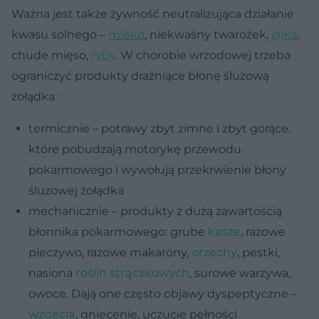
Ważna jest także żywność neutralizująca działanie
kwasu solnego –
mleko
, niekwaśny twarożek,
jajka
,
chude mięso,
ryby
. W chorobie wrzodowej trzeba
ograniczyć produkty drażniące błonę śluzową
żołądka:
termicznie – potrawy zbyt zimne i zbyt gorące,
które pobudzają motorykę przewodu
pokarmowego i wywołują przekrwienie błony
śluzowej żołądka
mechanicznie – produkty z dużą zawartością
błonnika pokarmowego: grube
kasze
, razowe
pieczywo, razowe makarony,
orzechy
, pestki,
nasiona
roślin strączkowych
, surowe warzywa,
owoce. Dają one często objawy dyspeptyczne –
wzdęcia
, gniecenie, uczucie pełności